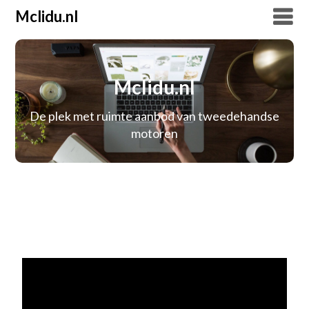
Mclidu.nl
Mclidu.nl
De plek met ruimte aanbod van tweedehandse
motoren